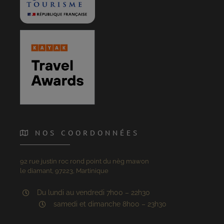
NOS COORDONNÉES
92 rue justin roc rond point du nèg mawon
le diamant, 97223, Martinique
Du lundi au vendredi 7h00 – 22h30
samedi et dimanche 8h00 – 23h30