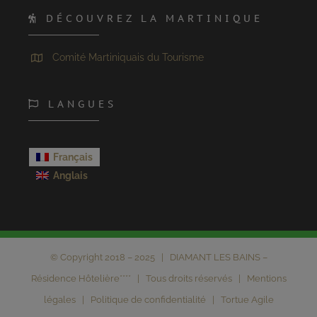
DÉCOUVREZ LA MARTINIQUE
Comité Martiniquais du Tourisme
LANGUES
Français
Anglais
© Copyright 2018 – 2025 | DIAMANT LES BAINS –
Résidence Hôtelière**** | Tous droits réservés |
Mentions
légales
|
Politique de confidentialité
|
Tortue Agile