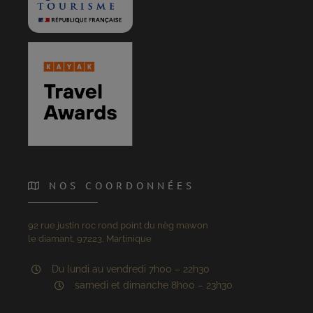
NOS COORDONNÉES
92 rue justin roc rond point du nèg mawon
le diamant, 97223, Martinique
Du lundi au vendredi 7h00 – 22h30
samedi et dimanche 8h00 – 23h30