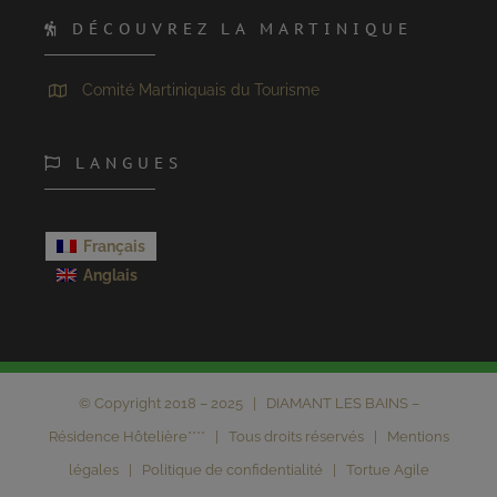
DÉCOUVREZ LA MARTINIQUE
Comité Martiniquais du Tourisme
LANGUES
Français
Anglais
© Copyright 2018 – 2025 | DIAMANT LES BAINS –
Résidence Hôtelière**** | Tous droits réservés |
Mentions
légales
|
Politique de confidentialité
|
Tortue Agile