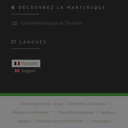
DÉCOUVREZ LA MARTINIQUE
Comité Martiniquais du Tourisme
LANGUES
Français
Anglais
© Copyright 2018 – 2025 | DIAMANT LES BAINS –
Résidence Hôtelière**** | Tous droits réservés |
Mentions
légales
|
Politique de confidentialité
|
Tortue Agile