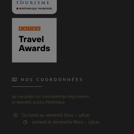
NOS COORDONNÉES
92 rue justin roc rond point du nèg mawon
le diamant, 97223, Martinique
Du lundi au vendredi 7h00 – 22h30
samedi et dimanche 8h00 – 23h30