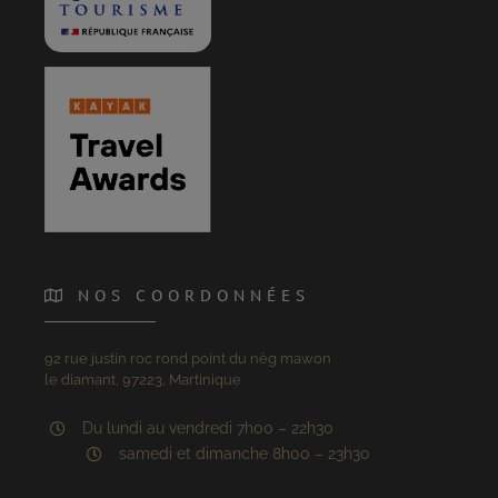
NOS COORDONNÉES
92 rue justin roc rond point du nèg mawon
le diamant, 97223, Martinique
Du lundi au vendredi 7h00 – 22h30
samedi et dimanche 8h00 – 23h30