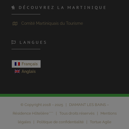
DÉCOUVREZ LA MARTINIQUE
Comité Martiniquais du Tourisme
LANGUES
Français
Anglais
© Copyright 2018 – 2025 | DIAMANT LES BAINS –
Résidence Hôtelière**** | Tous droits réservés |
Mentions
légales
|
Politique de confidentialité
|
Tortue Agile