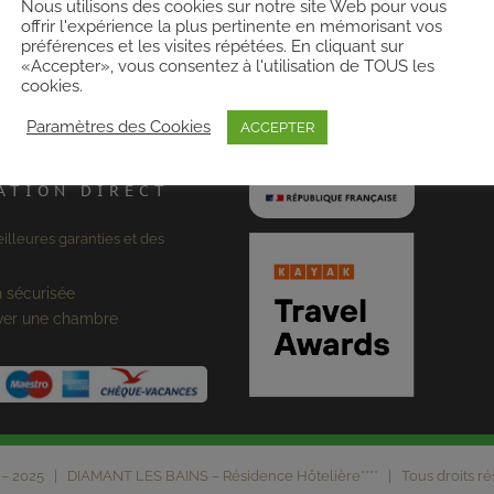
LABEL
Nous utilisons des cookies sur notre site Web pour vous
RE PMR
offrir l'expérience la plus pertinente en mémorisant vos
préférences et les visites répétées. En cliquant sur
«Accepter», vous consentez à l'utilisation de TOUS les
cookies.
 accueil les personnes à
Paramètres des Cookies
ACCEPTER
ATION DIRECT
illeures garanties et des
 sécurisée
ver une chambre
 – 2025 | DIAMANT LES BAINS – Résidence Hôtelière**** | Tous droits 