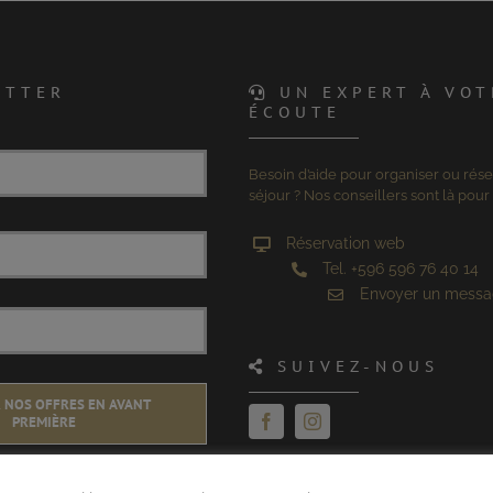
ETTER
UN EXPERT À VOT
ÉCOUTE
Besoin d’aide pour organiser ou rése
séjour ? Nos conseillers sont là pour 
Réservation web
Tel. +596 596 76 40 14
Envoyer un mess
SUIVEZ-NOUS
 NOS OFFRES EN AVANT
PREMIÈRE