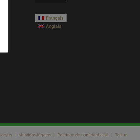
Français
Anglais
réservés |
Mentions légales
|
Politique de confidentialité
|
Tortue