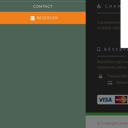
CHAMB
CONTACT
RÉSERVER
Cet établissement
mobilité réduite
RÉSERV
Bénéficiez des me
meilleures offres
Transaction
Réser
© Copyright 2018