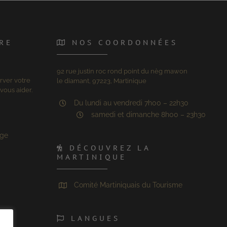
RE
NOS COORDONNÉES
92 rue justin roc rond point du nèg mawon
rver votre
le diamant, 97223, Martinique
vous aider.
Du lundi au vendredi 7h00 – 22h30
samedi et dimanche 8h00 – 23h30
age
DÉCOUVREZ LA
MARTINIQUE
Comité Martiniquais du Tourisme
LANGUES